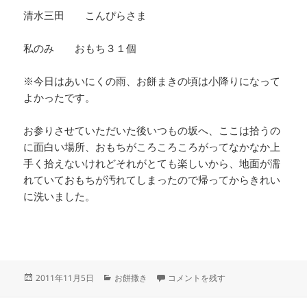
清水三田 こんぴらさま
私のみ おもち３１個
※今日はあいにくの雨、お餅まきの頃は小降りになって
よかったです。
お参りさせていただいた後いつもの坂へ、ここは拾うの
に面白い場所、おもちがころころころがってなかなか上
手く拾えないけれどそれがとても楽しいから、地面が濡
れていておもちが汚れてしまったので帰ってからきれい
に洗いました。
投
カ
平成２３年１１月５日の私の餅まき参
2011年11月5日
お餅撒き
コメントを残す
稿
テ
日:
ゴ