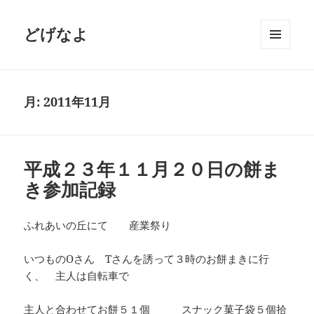
どげなよ
メニュ
ーとウ
ィジェ
ット
月:
2011年11月
平成２３年１１月２０日の餅ま
き参加記録
ふれあいの丘にて 産業祭り
いつものOさん Tさんを誘って３時のお餅まきに行
く、 主人は自転車で
主人と合わせてお餅５１個 スナック菓子袋５個拾