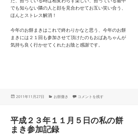
た、拾っている時は相変わらず楽しい、拾っている最中
でも知らない隣の人と顔を見合わせてお互い笑い合う、
ほんとストレス解消！
今年のお餅まきはこれで終わりかなと思う、今年のお餅
まきには２１回も参加させて頂けたのもおばあちゃんが
気持ち良く行かせてくれたお陰と感謝です。
投
カ
平成２３年１１月２０日の餅まき参
2011年11月27日
お餅撒き
コメントを残す
稿
テ
日:
ゴ
リ
平成２３年１１月５日の私の餅
ー
まき参加記録