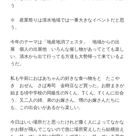
う
※ 産業祭りは清水地域では一番大きなイベントだと思
う。
今年のテーマは「地産地消フェスタ」 地域からの出
展 個人の出展他 いろんな催し物があってとても楽し
い、清水から出て行ってる方達も大勢帰って来ているよ
うだ。
私も午前におばあちゃんの好きな食べ物をと たこや
き おぜん さば寿司 金時豆など買った。お餅まきが
始まる頃中学校の同級生のNくん、Tくん、Fくんに出会
う、又二人の姉、弟のお嫁さん、甥のお嫁さんたちに
も、この出会いがあるから楽しい。
今日はいい場所だと思ったけれど撒く人によってなかな
かお餅が飛んでこないので急に場所変えしたら結構拾え