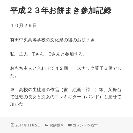
リ
平成２３年お餅まき参加記録
ー
１０月２９日
有田中央高等学校の文化祭の後のお餅まき
私 主人 Tさん Oさんと参加する。
おもち主人と合わせて４２個 スナック菓子６個でし
た。
※ 高校の生徒達の作品（書 絵画 詩 ）等、又舞台
では甥の長女と次女のエレキギター（バンド）も見せて
頂いた。
投
カ
平成２３年お餅まき参加記録 に
2011年11月5日
お餅撒き
コメントを残す
稿
テ