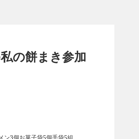
日の私の餅まき参加
メン3個お菓子袋5個手袋5組