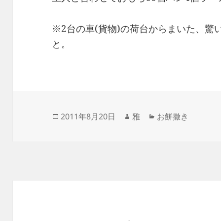
※2台の車(貨物)の荷台からまいた、
と。
投
作
カ
2011年8月20日
雅
お餅撒き
稿
成
テ
日:
者
ゴ
リ
ー