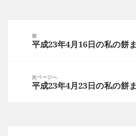
投
稿
前
平成23年4月16日の私の餅
ナ
前
ビ
の
ゲ
投
ー
稿:
次ページへ
シ
平成23年4月23日の私の餅
次
ョ
の
ン
投
稿: