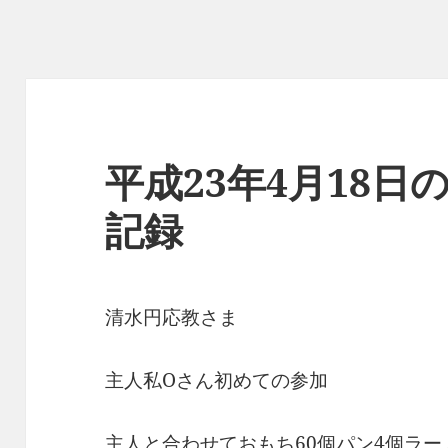
平成23年4月18
記録
清水円応教さま
主人私Oさん初めての参加
主人と合わせておもち60個パン4個ラー